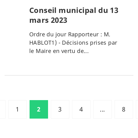
Conseil municipal du 13
mars 2023
Ordre du jour Rapporteur : M.
HABLOT1) - Décisions prises par
le Maire en vertu de...
1
2
3
4
...
8
age
récédente