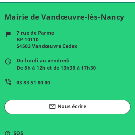
Mairie de Vandœuvre-lès-Nancy
7 rue de Parme
flag
BP 10110
54503 Vandœuvre Cedex
Du lundi au vendredi
access_time
De 8h à 12h et de 13h30 à 17h30
phone_in_talk
03 83 51 80 00
mail_outline
Nous écrire
SOS