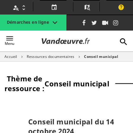
Gestion des traceurs
Lien
Lien
Lien
Lien
Démarches en ligne
vers
vers
vers
vers
le
le
la
le
A
Vandœuvre.fr
compte
compte
chaîne
com
Menu
Facebook
Twitter
Youtube
Inst
Accueil
Ressources documentaires
Conseil municipal
l
Thème de
Conseil municipal
ressource :
Conseil municipal du 14
octobre 2024