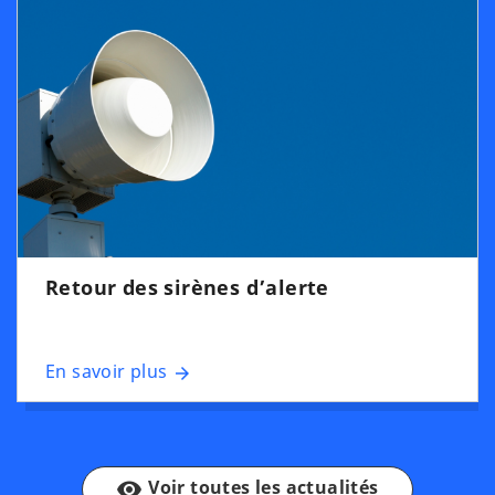
Retour des sirènes d’alerte
En savoir plus
arrow_forward
Voir toutes les actualités
remove_red_eye