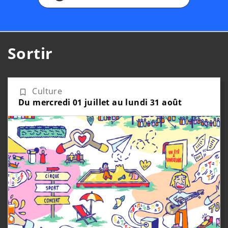
Sortir
Culture
bookmark_border
Du
mercredi
01
juillet
au
lundi
31
août