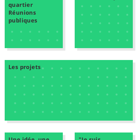
quartier
Réunions
publiques
Les projets
Une idée, une
"Je suis