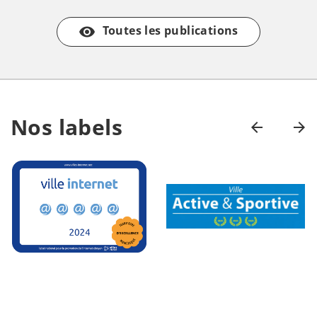
Toutes les publications
remove_red_eye
Nos labels