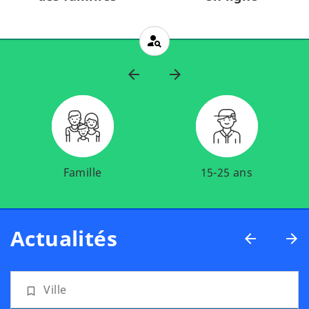
person_search
Famille
15-25 ans
Actualités
Ville
bookmark_border