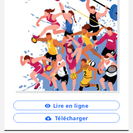
Lire en ligne
remove_red_eye
Télécharger
cloud_download