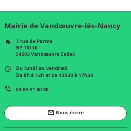
Mairie de Vandœuvre-lès-Nancy
7 rue de Parme
flag
BP 10110
54503 Vandœuvre Cedex
Du lundi au vendredi
access_time
De 8h à 12h et de 13h30 à 17h30
phone_in_talk
03 83 51 80 00
mail_outline
Nous écrire