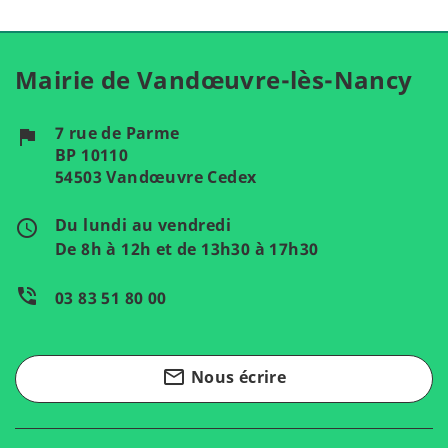
Mairie de Vandœuvre-lès-Nancy
7 rue de Parme
flag
BP 10110
54503 Vandœuvre Cedex
Du lundi au vendredi
access_time
De 8h à 12h et de 13h30 à 17h30
phone_in_talk
03 83 51 80 00
mail_outline
Nous écrire