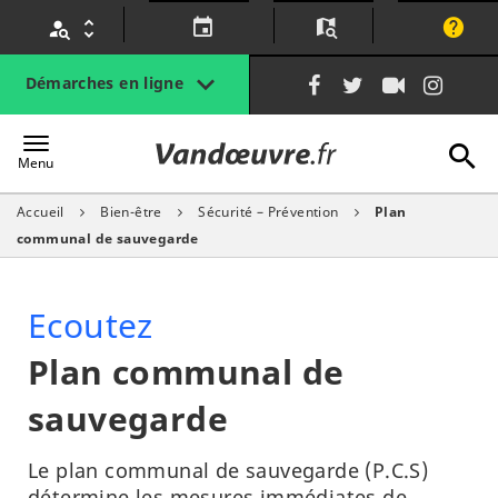
Gestion des traceurs
Lien
Lien
Lien
Lien
Démarches en ligne
vers
vers
vers
vers
le
le
la
le
A
Vandœuvre.fr
compte
compte
chaîne
com
Menu
Facebook
Twitter
Youtube
Inst
Accueil
Bien-être
Sécurité – Prévention
Plan
l
communal de sauvegarde
Ecoutez
Plan communal de
sauvegarde
Le plan communal de sauvegarde (P.C.S)
détermine les mesures immédiates de