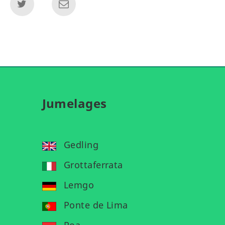
Jumelages
Gedling
Grottaferrata
Lemgo
Ponte de Lima