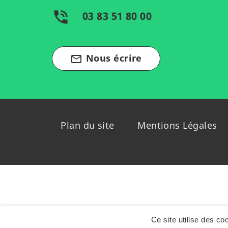
phone_in_talk
03 83 51 80 00
Nous écrire
mail_outline
Plan du site
Mentions Légales
Ce site utilise des c