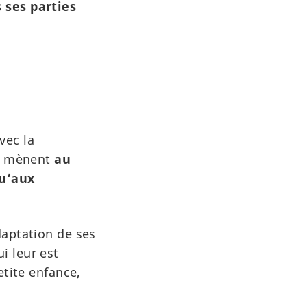
 ses parties
vec la
ls mènent
au
qu’aux
daptation de ses
i leur est
etite enfance,