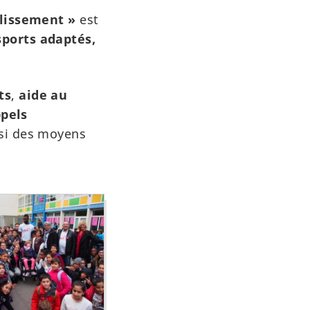
llissement »
est
sports adaptés,
ts
,
aide au
pels
ssi des moyens