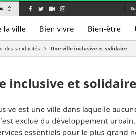
Lien
Lien
Lien
Lien
So
is
vers
vers
vers
vers
le
le
la
le
la ville
Bien vivre
Bien-être
compte
compte
chaîne
compte
Facebook
Twitter
Youtube
Instagram
r des solidarités
Une ville inclusive et solidaire
e inclusive et solidair
lusive est une ville dans laquelle aucu
’est exclue du développement urbain. 
ervices essentiels pour le plus grand 