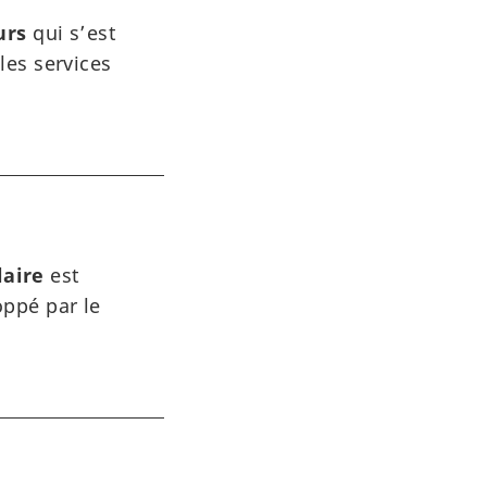
eurs
qui s’est
les services
laire
est
oppé par le