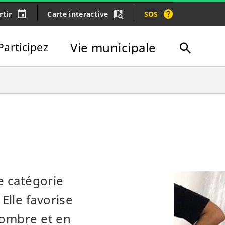
rtir
Carte interactive
SOS
Vie municipale
Participez
Recherc
Fermer
e
ne catégorie
Elle favorise
nombre et en