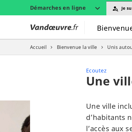
Gestion des traceurs
Démarches en ligne
Je su
Vandœuvre.fr
Bienvenue 
Accueil
Bienvenue la ville
Unis autou
Ecoutez
Une vill
Une ville inc
d’habitants n
l’accès aux s