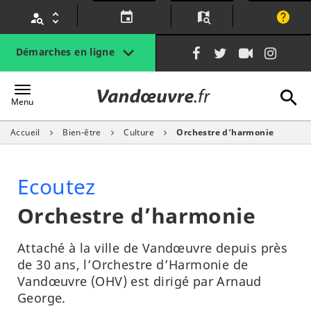
Gestion des traceurs
Lien
Lien
Lien
Lien
Démarches en ligne
vers
vers
vers
vers
le
le
la
le
A
Vandœuvre.fr
compte
compte
chaîne
com
Menu
Facebook
Twitter
Youtube
Inst
Accueil
Bien-être
Culture
Orchestre d’harmonie
l
Ecoutez
Orchestre d’harmonie
Attaché à la ville de Vandœuvre depuis près
de 30 ans, l’Orchestre d’Harmonie de
Vandœuvre (OHV) est dirigé par Arnaud
George.