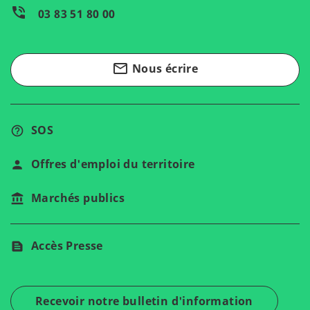
phone_in_talk
03 83 51 80 00
mail_outline
Nous écrire
SOS
Offres d'emploi du territoire
Marchés publics
Accès Presse
Recevoir notre bulletin d'information