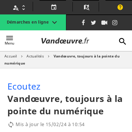
Gestion des traceurs
Lien
Lien
Lien
Lien
Démarches en ligne
vers
vers
vers
vers
le
le
la
le
A
Vandœuvre.fr
compte
compte
chaîne
com
Menu
Facebook
Twitter
Youtube
Inst
Accueil
Actualités
Vandœuvre, toujours à la pointe du
l
numérique
Ecoutez
Vandœuvre, toujours à la
pointe du numérique
Mis à jour le
15/02/24 à 10:54
loop