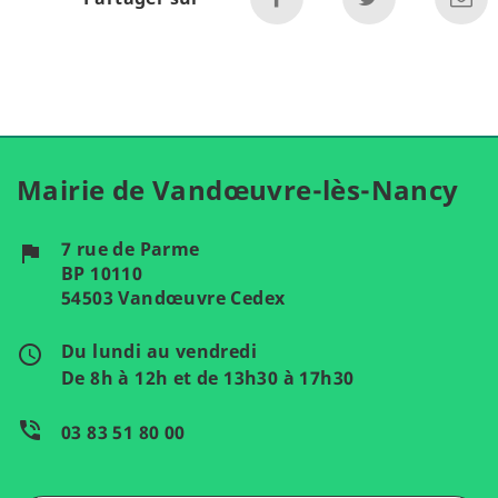
Mairie de Vandœuvre-lès-Nancy
7 rue de Parme
flag
BP 10110
54503 Vandœuvre Cedex
Du lundi au vendredi
access_time
De 8h à 12h et de 13h30 à 17h30
phone_in_talk
03 83 51 80 00