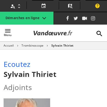
Gestion des traceurs
Lien
Lien
Lien
Lien
Démarches en ligne
vers
vers
vers
vers
le
le
la
le
A
Vandœuvre.fr
compte
compte
chaîne
com
Menu
Facebook
Twitter
Youtube
Inst
Accueil
Trombinoscope
Sylvain Thiriet
l
Ecoutez
Sylvain Thiriet
Adjoints