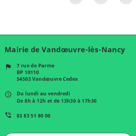
Mairie de Vandœuvre-lès-Nancy
7 rue de Parme
flag
BP 10110
54503 Vandœuvre Cedex
Du lundi au vendredi
access_time
De 8h à 12h et de 13h30 à 17h30
phone_in_talk
03 83 51 80 00