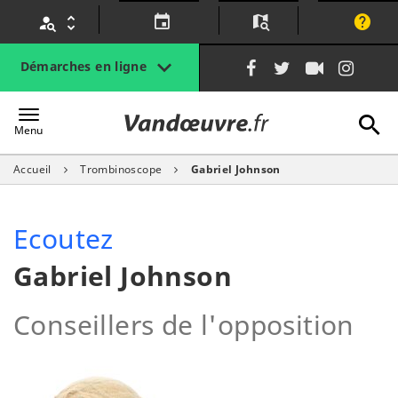
Gestion des traceurs
Lien
Lien
Lien
Lien
Démarches en ligne
vers
vers
vers
vers
le
le
la
le
A
Vandœuvre.fr
compte
compte
chaîne
com
Menu
Facebook
Twitter
Youtube
Inst
Accueil
Trombinoscope
Gabriel Johnson
l
Ecoutez
Gabriel Johnson
Conseillers de l'opposition