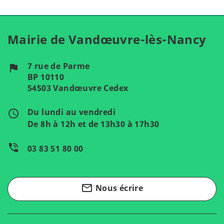
Mairie de Vandœuvre-lès-Nancy
7 rue de Parme
flag
BP 10110
54503 Vandœuvre Cedex
Du lundi au vendredi
access_time
De 8h à 12h et de 13h30 à 17h30
phone_in_talk
03 83 51 80 00
mail_outline
Nous écrire