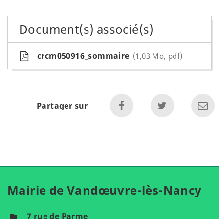
Document(s) associé(s)
crcm050916_sommaire
1,03 Mo, pdf
Partager sur
Mairie de Vandœuvre-lès-Nancy
7 rue de Parme
flag