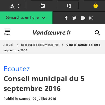
Gestion des traceurs
Lien
Lien
Lien
Lien
Démarches en ligne
vers
vers
vers
vers
le
le
la
le
A
Vandœuvre.fr
compte
compte
chaîne
com
Menu
Facebook
Twitter
Youtube
Inst
Accueil
Ressources documentaires
Conseil municipal du 5
l
septembre 2016
Ecoutez
Conseil municipal du 5
septembre 2016
Publié le samedi 09 juillet 2016