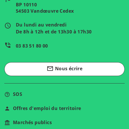
BP 10110
54503 Vandœuvre Cedex
Du lundi au vendredi
access_time
De 8h à 12h et de 13h30 à 17h30
phone_in_talk
03 83 51 80 00
mail_outline
Nous écrire
SOS
Offres d'emploi du territoire
Marchés publics