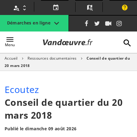
Gestion des traceurs
Lien
Lien
Lien
Lien
Démarches en ligne
vers
vers
vers
vers
le
le
la
le
A
Vandœuvre.fr
compte
compte
chaîne
com
Menu
Facebook
Twitter
Youtube
Inst
Accueil
Ressources documentaires
Conseil de quartier du
l
20 mars 2018
Ecoutez
Conseil de quartier du 20
mars 2018
Publié le dimanche 09 août 2026