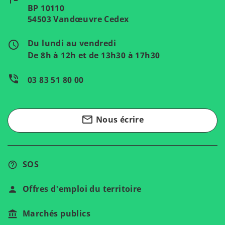
BP 10110
54503 Vandœuvre Cedex
Du lundi au vendredi
access_time
De 8h à 12h et de 13h30 à 17h30
phone_in_talk
03 83 51 80 00
mail_outline
Nous écrire
SOS
Offres d'emploi du territoire
Marchés publics