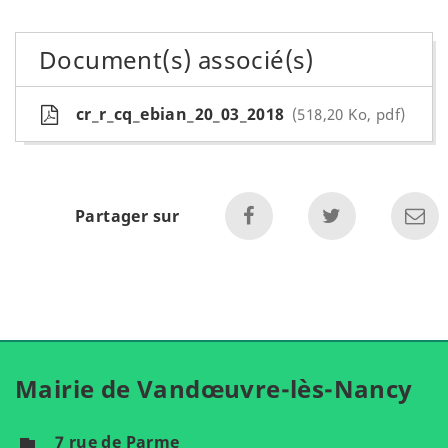
Document(s) associé(s)
cr_r_cq_ebian_20_03_2018
518,20 Ko, pdf
Partager sur
Mairie de Vandœuvre-lès-Nancy
7 rue de Parme
flag