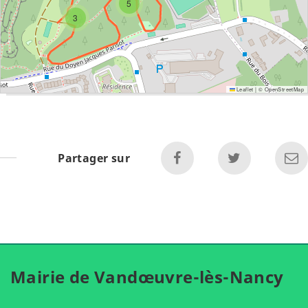
5
3
Leaflet
|
©
OpenStreetMap
Partager sur
Mairie de Vandœuvre-lès-Nancy