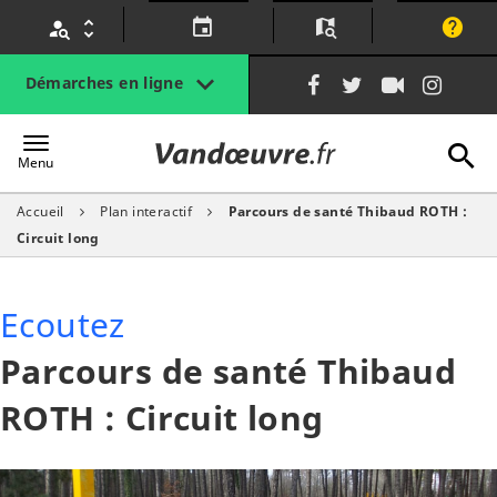
Gestion des traceurs
Lien
Lien
Lien
Lien
Démarches en ligne
vers
vers
vers
vers
le
le
la
le
A
Vandœuvre.fr
compte
compte
chaîne
com
Menu
Facebook
Twitter
Youtube
Inst
Accueil
Plan interactif
Parcours de santé Thibaud ROTH :
l
Circuit long
Ecoutez
Parcours de santé Thibaud
ROTH : Circuit long