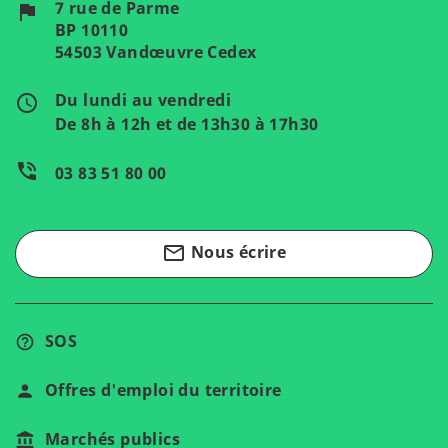
7 rue de Parme
flag
BP 10110
54503 Vandœuvre Cedex
Du lundi au vendredi
access_time
De 8h à 12h et de 13h30 à 17h30
phone_in_talk
03 83 51 80 00
mail_outline
Nous écrire
SOS
Offres d'emploi du territoire
Marchés publics