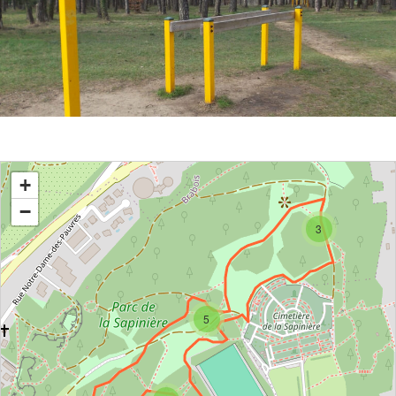
>
+
−
3
5