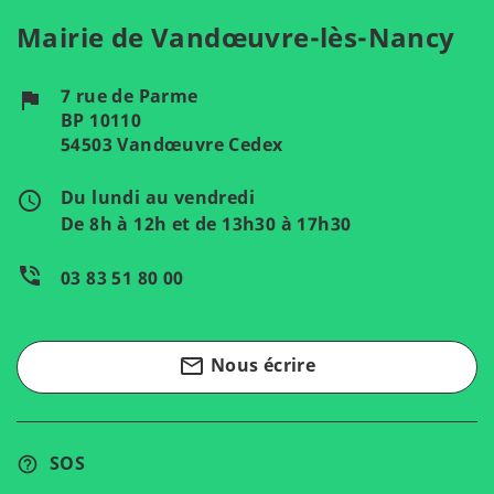
Mairie de Vandœuvre-lès-Nancy
7 rue de Parme
flag
BP 10110
54503 Vandœuvre Cedex
Du lundi au vendredi
access_time
De 8h à 12h et de 13h30 à 17h30
phone_in_talk
03 83 51 80 00
mail_outline
Nous écrire
SOS