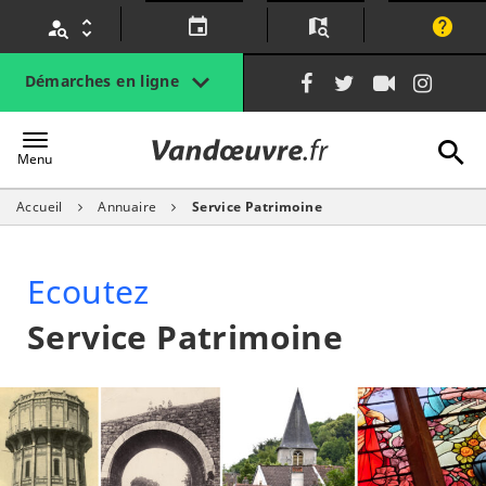
Gestion des traceurs
Lien
Lien
Lien
Lien
Démarches en ligne
vers
vers
vers
vers
le
le
la
le
A
Vandœuvre.fr
compte
compte
chaîne
com
Menu
Facebook
Twitter
Youtube
Inst
Accueil
Annuaire
Service Patrimoine
l
Ecoutez
Service Patrimoine