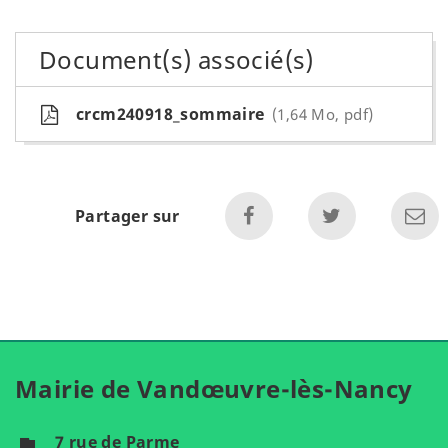
Document(s) associé(s)
crcm240918_sommaire
1,64 Mo, pdf
Partager sur
Mairie de Vandœuvre-lès-Nancy
7 rue de Parme
flag