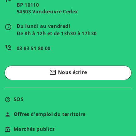
BP 10110
54503 Vandœuvre Cedex
Du lundi au vendredi
access_time
De 8h à 12h et de 13h30 à 17h30
phone_in_talk
03 83 51 80 00
mail_outline
Nous écrire
SOS
Offres d'emploi du territoire
Marchés publics