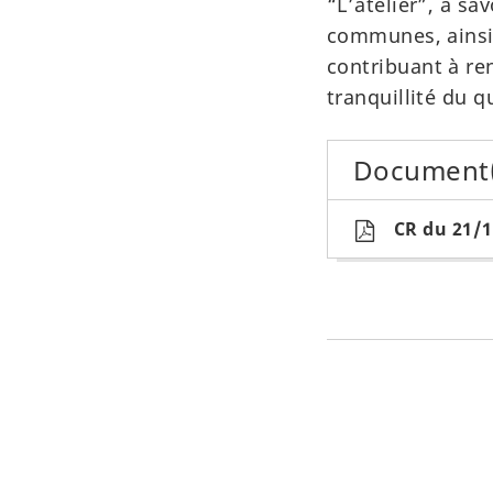
“L’atelier”, à sa
communes, ainsi 
contribuant à rend
tranquillité du q
Document(s
CR du 21/1