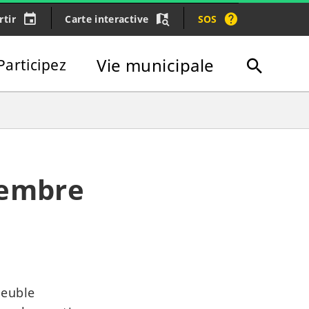
rtir
Carte interactive
SOS
Vie municipale
Participez
Recherc
Fermer
vembre
meuble