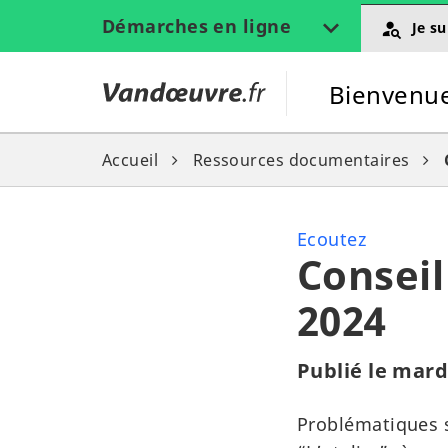
Gestion des traceurs
Démarches en ligne
Je su
Vandœuvre.fr
Bienvenue 
Accueil
Ressources documentaires
Ecoutez
Conseil
2024
Publié le mar
Problématiques s