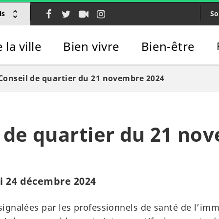
Lien
Lien
Lien
Lien
So
is
vers
vers
vers
vers
le
le
la
le
la ville
Bien vivre
Bien-être
compte
compte
chaîne
compte
Facebook
Twitter
Youtube
Instagram
Conseil de quartier du 21 novembre 2024
 de quartier du 21 no
di 24 décembre 2024
ignalées par les professionnels de santé de l’im