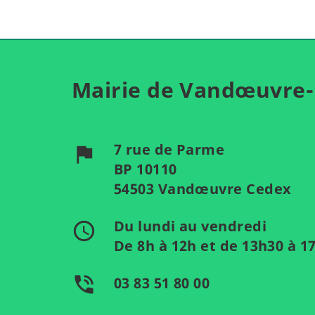
Mairie de Vandœuvre-
7 rue de Parme
flag
BP 10110
54503 Vandœuvre Cedex
Du lundi au vendredi
access_time
De 8h à 12h et de 13h30 à 1
phone_in_talk
03 83 51 80 00